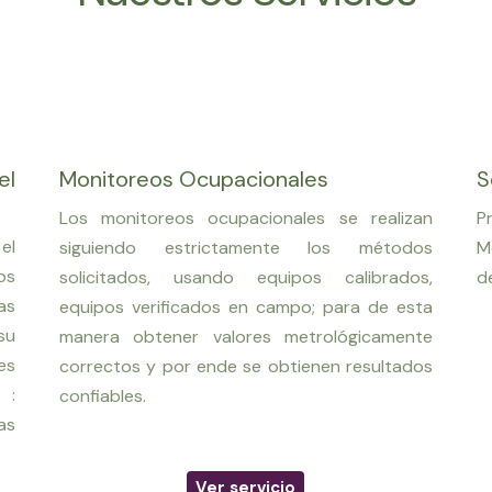
el
Monitoreos Ocupacionales
S
Los monitoreos ocupacionales se realizan
P
el
siguiendo estrictamente los métodos
M
os
solicitados, usando equipos calibrados,
d
as
equipos verificados en campo; para de esta
su
manera obtener valores metrológicamente
es
correctos y por ende se obtienen resultados
 :
confiables.
as
Ver servicio